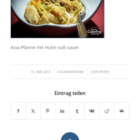
Asia-Pfanne mit Huhn süß-sauer
/
/
15. MAI 2017
0 KOMMENTARE
VON
PETER
Eintrag teilen