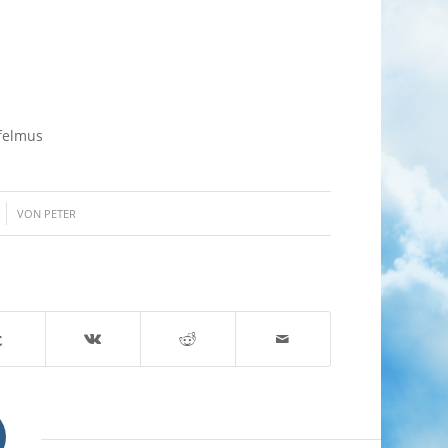
felmus
VON
PETER
n