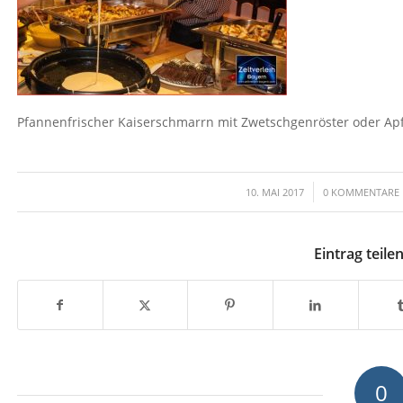
Pfannenfrischer Kaiserschmarrn mit Zwetschgenröster oder Ap
/
/
10. MAI 2017
0 KOMMENTARE
Eintrag teile
0