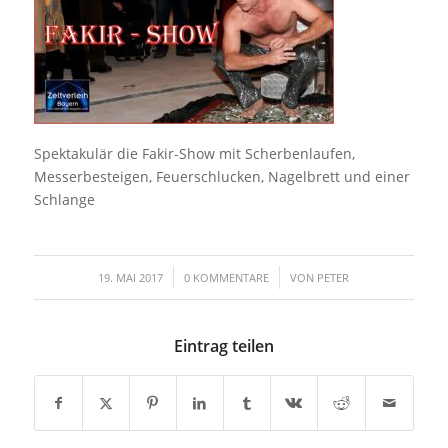
Spektakulär die Fakir-Show mit Scherbenlaufen,
Messerbesteigen, Feuerschlucken, Nagelbrett und einer
Schlange
/
/
19. MAI 2017
0 KOMMENTARE
VON
PETER
Eintrag teilen